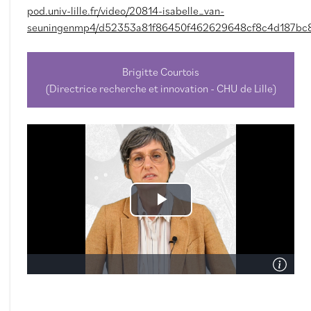
pod.univ-lille.fr/video/20814-isabelle_van-
seuningenmp4/d52353a81f86450f462629648cf8c4d187bc
Brigitte Courtois
(Directrice recherche et innovation - CHU de Lille)