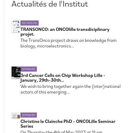
Actualités de l'Institut
RECHERCHE
TRANSONCO: an ONCOlille transdiciplinary
projet.
The TransOnco project draws on knowledge from
biology, microelectronics…
SÉMINAIRE
3rd Cancer Cells on Chip Workshop Lille -
January, 29th-30th…
We wish to bring together again the (inter)national
actors of this emerging…
SÉMINAIRE
Christine le Clainche PhD - ONCOLille Seminar
Series
On Thursday the 4th of May 2023 at 11 am,