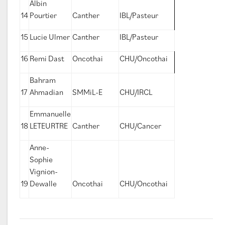
Albin
14
Pourtier
Canther
IBL/Pasteur
15
Lucie Ulmer
Canther
IBL/Pasteur
16
Remi Dast
Oncothai
CHU/Oncothai
Bahram
17
Ahmadian
SMMiL-E
CHU/IRCL
Emmanuelle
18
LETEURTRE
Canther
CHU/Cancer
Anne-
Sophie
Vignion-
19
Dewalle
Oncothai
CHU/Oncothai