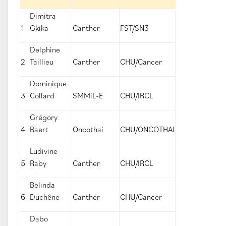
Dimitra
1
Gkika
Canther
FST/SN3
Delphine
2
Taillieu
Canther
CHU/Cancer
Dominique
3
Collard
SMMiL-E
CHU/IRCL
Grégory
4
Baert
Oncothai
CHU/ONCOTHAI
Ludivine
5
Raby
Canther
CHU/IRCL
Belinda
6
Duchêne
Canther
CHU/Cancer
Dabo